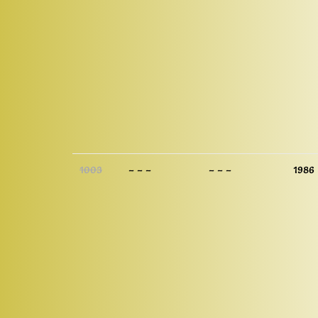
1003
– – –
– – –
1986