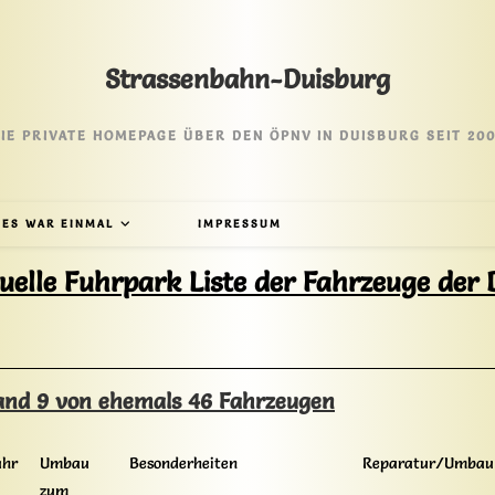
Strassenbahn-Duisburg
IE PRIVATE HOMEPAGE ÜBER DEN ÖPNV IN DUISBURG SEIT 20
ES WAR EINMAL
IMPRESSUM
uelle Fuhrpark Liste der Fahrzeuge der
nd 9 von ehemals 46 Fahrzeugen
ahr
Umbau
Besonderheiten
Reparatur/Umbau
zum