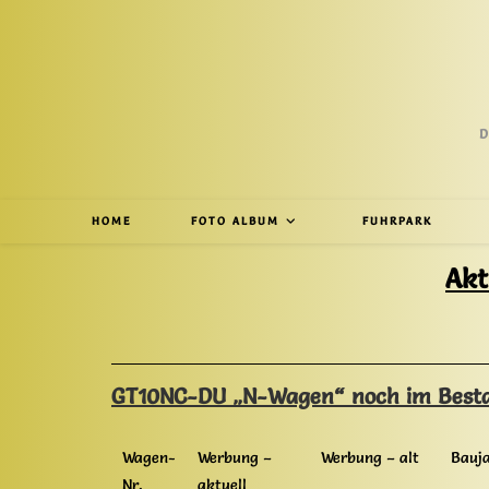
D
HOME
FOTO ALBUM
FUHRPARK
Akt
GT10NC-DU „N-Wagen“ noch im Besta
Wagen-
Werbung –
Werbung – alt
Bauj
Nr.
aktuell