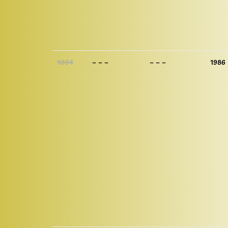
1004
– – –
– – –
1986