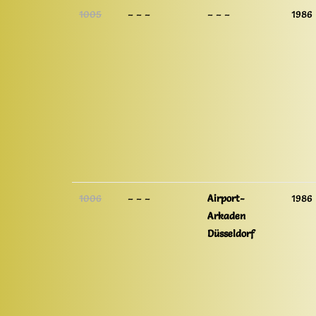
1005
– – –
– – –
1986
1006
– – –
Airport-
1986
Arkaden
Düsseldorf