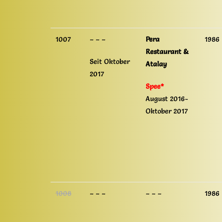
1007
– – –
Pera
1986
Restaurant &
Seit Oktober
Atalay
2017
Spee*
August 2016-
Oktober 2017
1008
– – –
– – –
1986