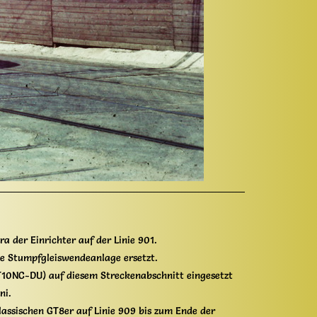
 der Einrichter auf der Linie 901.
 Stumpfgleiswendeanlage ersetzt.
GT10NC-DU) auf diesem Streckenabschnitt eingesetzt
ni.
assischen GT8er auf Linie 909 bis zum Ende der