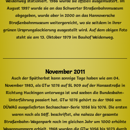
Weidenweg stationiert. 1986 wurde sie offiziell ausgemustert. Im
August 1997 wurde sie an das Schwerter Straßenbahnmuseum
abgegeben, wurde aber in 2000 an das Hannoversche
Straßenbahnmuseum weitergereicht, wo sie seitdem in ihrer
grünen Ursprungslackierung ausgestellt wird. Auf dem obigen Foto
steht sie am 13. Oktober 1979 im Bauhof Weidenweg.
November 2011
Auch der Spätherbst kann sonnige Tage haben wie am 04.
November 1983, als GTw 1076 auf SL 909 auf der Hansastraße in
Richtung Huckingen unterwegs ist und soeben die Bundesbahn-
Unterführung passiert hat. GTw 1076 gehört zu der 1966 von
DÜWAG ausgelieferten Sechsachser-Serie 1056 bis 1076. Die ersten
waren noch als 56ff. beschriftet, ehe nahezu der gesamte
Straßenbahn-Wagenpark noch im gleichen Jahr um 1000 erhöhte
Wagennummern erhielt. 1968 wurden die GTw 1056 bis 1073 durch