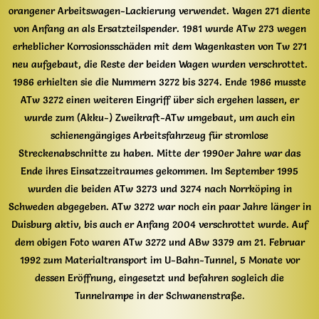
orangener Arbeitswagen-Lackierung verwendet. Wagen 271 diente
von Anfang an als Ersatzteilspender. 1981 wurde ATw 273 wegen
erheblicher Korrosionsschäden mit dem Wagenkasten von Tw 271
neu aufgebaut, die Reste der beiden Wagen wurden verschrottet.
1986 erhielten sie die Nummern 3272 bis 3274. Ende 1986 musste
ATw 3272 einen weiteren Eingriff über sich ergehen lassen, er
wurde zum (Akku-) Zweikraft-ATw umgebaut, um auch ein
schienengängiges Arbeitsfahrzeug für stromlose
Streckenabschnitte zu haben. Mitte der 1990er Jahre war das
Ende ihres Einsatzzeitraumes gekommen. Im September 1995
wurden die beiden ATw 3273 und 3274 nach Norrköping in
Schweden abgegeben. ATw 3272 war noch ein paar Jahre länger in
Duisburg aktiv, bis auch er Anfang 2004 verschrottet wurde. Auf
dem obigen Foto waren ATw 3272 und ABw 3379 am 21. Februar
1992 zum Materialtransport im U-Bahn-Tunnel, 5 Monate vor
dessen Eröffnung, eingesetzt und befahren sogleich die
Tunnelrampe in der Schwanenstraße.