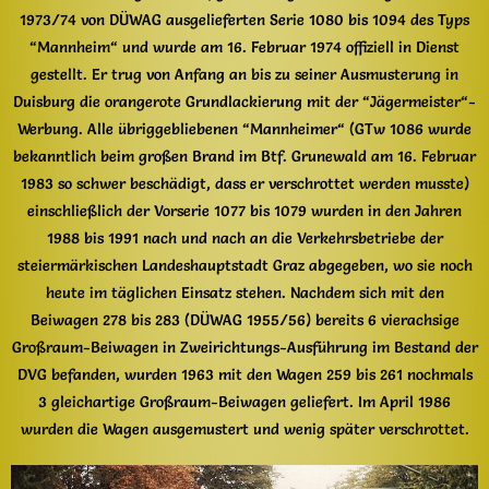
1973/74 von DÜWAG ausgelieferten Serie 1080 bis 1094 des Typs
“Mannheim“ und wurde am 16. Februar 1974 offiziell in Dienst
gestellt. Er trug von Anfang an bis zu seiner Ausmusterung in
Duisburg die orangerote Grundlackierung mit der “Jägermeister“-
Werbung. Alle übriggebliebenen “Mannheimer“ (GTw 1086 wurde
bekanntlich beim großen Brand im Btf. Grunewald am 16. Februar
1983 so schwer beschädigt, dass er verschrottet werden musste)
einschließlich der Vorserie 1077 bis 1079 wurden in den Jahren
1988 bis 1991 nach und nach an die Verkehrsbetriebe der
steiermärkischen Landeshauptstadt Graz abgegeben, wo sie noch
heute im täglichen Einsatz stehen. Nachdem sich mit den
Beiwagen 278 bis 283 (DÜWAG 1955/56) bereits 6 vierachsige
Großraum-Beiwagen in Zweirichtungs-Ausführung im Bestand der
DVG befanden, wurden 1963 mit den Wagen 259 bis 261 nochmals
3 gleichartige Großraum-Beiwagen geliefert. Im April 1986
wurden die Wagen ausgemustert und wenig später verschrottet.