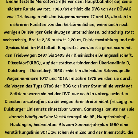
Endhaltestelle Mercatorstraße vor dem Hauptbahnhof auf seine
nächste Runde wartet. 1960/61 erhielt die DVG von der DÜWAG
zwei Triebwagen mit den Wagennummern 17 und 18, die sich in
mehreren Punkten von den herkömmlichen, wenn auch noch
wenigen Duisburger Gelenkwagen unterschieden: achtachsig statt
sechsachsig, Breite 2,35 m statt 2,20 m, Polsterbestuhlung und mit
Speiseabteil im Mittelteil. Eingesetzt wurden sie gemeinsam mit
den Triebwagen 2497 bis 2499 der Rheinischen Bahngesellschaft,
Düsseldorf (RBG), auf der städteverbindenden Überlandlinie D,
Duisburg – Düsseldorf. 1966 erhielten die beiden Fahrzeuge die
Wagennummern 1017 und 1018. Im Jahre 1975 wurden sie durch
die Wagen des Typs GT8S der RBG von ihrer Stammlinie verdängt.
Seitdem waren sie bei der DVG nur noch in untergeordneten
Diensten anzutreffen, da sie wegen ihrer Breite nicht freizügig im
Duisburger Liniennetz einsetzbar waren. Samstags konnte man sie
danach häufig auf der Verstärkungslinie 9E, Hauptbahnhof –
Huckingen, beobachten. Als zum Sommerfahrplan 1980 eine
Verstärkungslinie 901E zwischen dem Zoo und der Innenstadt, die