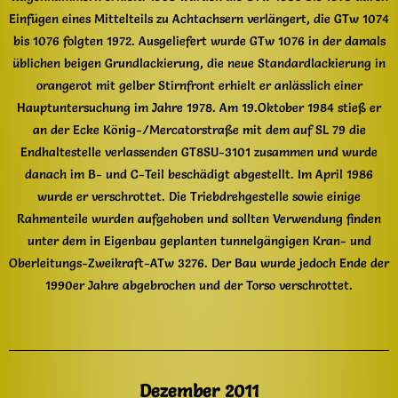
Einfügen eines Mittelteils zu Achtachsern verlängert, die GTw 1074
bis 1076 folgten 1972. Ausgeliefert wurde GTw 1076 in der damals
üblichen beigen Grundlackierung, die neue Standardlackierung in
orangerot mit gelber Stirnfront erhielt er anlässlich einer
Hauptuntersuchung im Jahre 1978. Am 19.Oktober 1984 stieß er
an der Ecke König-/Mercatorstraße mit dem auf SL 79 die
Endhaltestelle verlassenden GT8SU-3101 zusammen und wurde
danach im B- und C-Teil beschädigt abgestellt. Im April 1986
wurde er verschrottet. Die Triebdrehgestelle sowie einige
Rahmenteile wurden aufgehoben und sollten Verwendung finden
unter dem in Eigenbau geplanten tunnelgängigen Kran- und
Oberleitungs-Zweikraft-ATw 3276. Der Bau wurde jedoch Ende der
1990er Jahre abgebrochen und der Torso verschrottet.
Dezember 2011