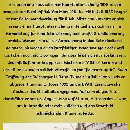
ehe auch er anlässlich einer Hauptuntersuchung 1979 in den
orangeroten Farbtopf fiel. Von März 1981 bis Mitte Juli 1986 trug er
erneut Seitenwandwerbung für Rück. Mitte 1988 musste er sich
erneut einer Hauptuntersuchung unterziehen, nach der er in
Vorbereitung für eine Totalwerbung eine weiße Grundlackierung
erhielt. Warum er in dieser Aufmachung in den Betriebsdienst
gelangte, ob wegen eines kurzfristigen Wagenmangels oder weil
die Folien noch nicht vorlagen, darüber lässt sich nur spekulieren.
Jedenfalls fuhr er knapp zwei Wochen als “Albino“ herum und
erhielt erst danach seitlich Werbefolien für “fielmann-optic“. Nach
Eröffnung des Duisburger U-Bahn-Tunnels im Juli 1992 wurde er
abgestellt und im Oktober 1993 an die EVAG, Essen, zwecks
Ausbaus des Mittelteils abgegeben. Auf dem obigen Foto
durchfährt er am 08. August 1989 auf SL 904, Hüttenheim – Laar,
am Kuhtor die seinerzeit üblichen und das Stadtbild
schmückenden Blumenrabatte.