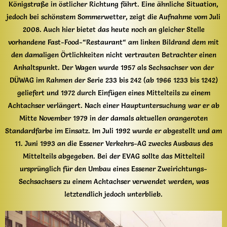
Königstraße in östlicher Richtung fährt. Eine ähnliche Situation,
jedoch bei schönstem Sommerwetter, zeigt die Aufnahme vom Juli
2008. Auch hier bietet das heute noch an gleicher Stelle
vorhandene Fast-Food-“Restaurant“ am linken Bildrand dem mit
den damaligen Örtlichkeiten nicht vertrauten Betrachter einen
Anhaltspunkt. Der Wagen wurde 1957 als Sechsachser von der
DÜWAG im Rahmen der Serie 233 bis 242 (ab 1966 1233 bis 1242)
geliefert und 1972 durch Einfügen eines Mittelteils zu einem
Achtachser verlängert. Nach einer Hauptuntersuchung war er ab
Mitte November 1979 in der damals aktuellen orangeroten
Standardfarbe im Einsatz. Im Juli 1992 wurde er abgestellt und am
11. Juni 1993 an die Essener Verkehrs-AG zwecks Ausbaus des
Mittelteils abgegeben. Bei der EVAG sollte das Mittelteil
ursprünglich für den Umbau eines Essener Zweirichtungs-
Sechsachsers zu einem Achtachser verwendet werden, was
letztendlich jedoch unterblieb.