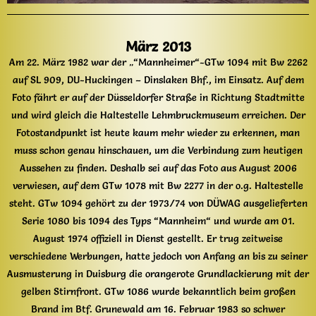
März 2013
Am 22. März 1982 war der „“Mannheimer“-GTw 1094 mit Bw 2262
auf SL 909, DU-Huckingen – Dinslaken Bhf., im Einsatz. Auf dem
Foto fährt er auf der Düsseldorfer Straße in Richtung Stadtmitte
und wird gleich die Haltestelle Lehmbruckmuseum erreichen. Der
Fotostandpunkt ist heute kaum mehr wieder zu erkennen, man
muss schon genau hinschauen, um die Verbindung zum heutigen
Aussehen zu finden. Deshalb sei auf das Foto aus August 2006
verwiesen, auf dem GTw 1078 mit Bw 2277 in der o.g. Haltestelle
steht. GTw 1094 gehört zu der 1973/74 von DÜWAG ausgelieferten
Serie 1080 bis 1094 des Typs “Mannheim“ und wurde am 01.
August 1974 offiziell in Dienst gestellt. Er trug zeitweise
verschiedene Werbungen, hatte jedoch von Anfang an bis zu seiner
Ausmusterung in Duisburg die orangerote Grundlackierung mit der
gelben Stirnfront. GTw 1086 wurde bekanntlich beim großen
Brand im Btf. Grunewald am 16. Februar 1983 so schwer