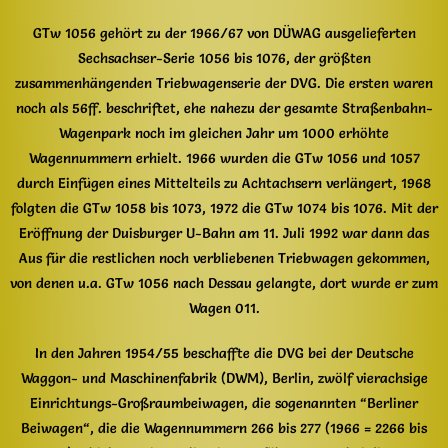
GTw 1056 gehört zu der 1966/67 von DÜWAG ausgelieferten
Sechsachser-Serie 1056 bis 1076, der größten
zusammenhängenden Triebwagenserie der DVG. Die ersten waren
noch als 56ff. beschriftet, ehe nahezu der gesamte Straßenbahn-
Wagenpark noch im gleichen Jahr um 1000 erhöhte
Wagennummern erhielt. 1966 wurden die GTw 1056 und 1057
durch Einfügen eines Mittelteils zu Achtachsern verlängert, 1968
folgten die GTw 1058 bis 1073, 1972 die GTw 1074 bis 1076. Mit der
Eröffnung der Duisburger U-Bahn am 11. Juli 1992 war dann das
Aus für die restlichen noch verbliebenen Triebwagen gekommen,
von denen u.a. GTw 1056 nach Dessau gelangte, dort wurde er zum
Wagen 011.
In den Jahren 1954/55 beschaffte die DVG bei der Deutsche
Waggon- und Maschinenfabrik (DWM), Berlin, zwölf vierachsige
Einrichtungs-Großraumbeiwagen, die sogenannten “Berliner
Beiwagen“, die die Wagennummern 266 bis 277 (1966 = 2266 bis