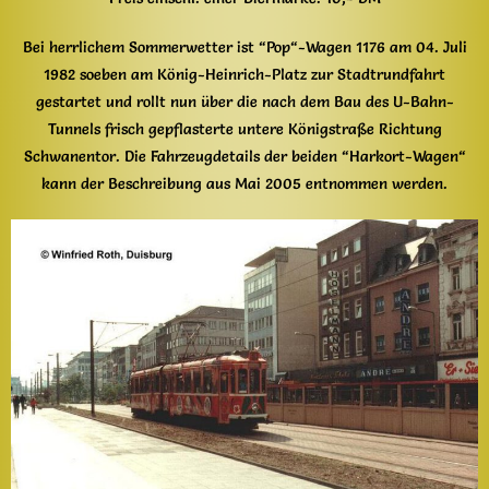
Bei herrlichem Sommerwetter ist “Pop“-Wagen 1176 am 04. Juli
1982 soeben am König-Heinrich-Platz zur Stadtrundfahrt
gestartet und rollt nun über die nach dem Bau des U-Bahn-
Tunnels frisch gepflasterte untere Königstraße Richtung
Schwanentor. Die Fahrzeugdetails der beiden “Harkort-Wagen“
kann der Beschreibung aus Mai 2005 entnommen werden.