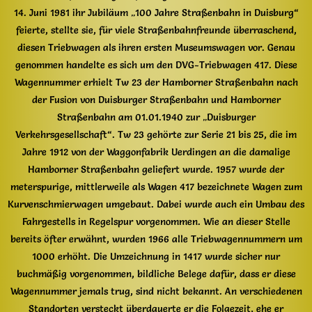
14. Juni 1981 ihr Jubiläum „100 Jahre Straßenbahn in Duisburg“
feierte, stellte sie, für viele Straßenbahnfreunde überraschend,
diesen Triebwagen als ihren ersten Museumswagen vor. Genau
genommen handelte es sich um den DVG-Triebwagen 417. Diese
Wagennummer erhielt Tw 23 der Hamborner Straßenbahn nach
der Fusion von Duisburger Straßenbahn und Hamborner
Straßenbahn am 01.01.1940 zur „Duisburger
Verkehrsgesellschaft“. Tw 23 gehörte zur Serie 21 bis 25, die im
Jahre 1912 von der Waggonfabrik Uerdingen an die damalige
Hamborner Straßenbahn geliefert wurde. 1957 wurde der
meterspurige, mittlerweile als Wagen 417 bezeichnete Wagen zum
Kurvenschmierwagen umgebaut. Dabei wurde auch ein Umbau des
Fahrgestells in Regelspur vorgenommen. Wie an dieser Stelle
bereits öfter erwähnt, wurden 1966 alle Triebwagennummern um
1000 erhöht. Die Umzeichnung in 1417 wurde sicher nur
buchmäßig vorgenommen, bildliche Belege dafür, dass er diese
Wagennummer jemals trug, sind nicht bekannt. An verschiedenen
Standorten versteckt überdauerte er die Folgezeit, ehe er