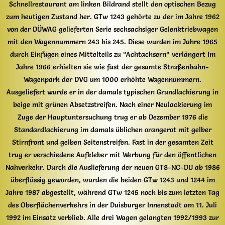
Schnellrestaurant am linken Bildrand stellt den optischen Bezug
zum heutigen Zustand her. GTw 1243 gehörte zu der im Jahre 1962
von der DÜWAG gelieferten Serie sechsachsiger Gelenktriebwagen
mit den Wagennummern 243 bis 245. Diese wurden im Jahre 1965
durch Einfügen eines Mittelteils zu “Achtachsern“ verlängert Im
Jahre 1966 erhielten sie wie fast der gesamte Straßenbahn-
Wagenpark der DVG um 1000 erhöhte Wagennummern.
Ausgeliefert wurde er in der damals typischen Grundlackierung in
beige mit grünen Absetzstreifen. Nach einer Neulackierung im
Zuge der Hauptuntersuchung trug er ab Dezember 1976 die
Standardlackierung im damals üblichen orangerot mit gelber
Stirnfront und gelben Seitenstreifen. Fast in der gesamten Zeit
trug er verschiedene Aufkleber mit Werbung für den öffentlichen
Nahverkehr. Durch die Auslieferung der neuen GT8-NC-DU ab 1986
überflüssig geworden, wurden die beiden GTw 1243 und 1244 im
Jahre 1987 abgestellt, während GTw 1245 noch bis zum letzten Tag
des Oberflächenverkehrs in der Duisburger Innenstadt am 11. Juli
1992 im Einsatz verblieb. Alle drei Wagen gelangten 1992/1993 zur