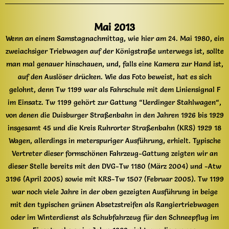
Mai 2013
Wenn an einem Samstagnachmittag, wie hier am 24. Mai 1980, ein
zweiachsiger Triebwagen auf der Königstraße unterwegs ist, sollte
man mal genauer hinschauen, und, falls eine Kamera zur Hand ist,
auf den Auslöser drücken. Wie das Foto beweist, hat es sich
gelohnt, denn Tw 1199 war als Fahrschule mit dem Liniensignal F
im Einsatz. Tw 1199 gehört zur Gattung “Uerdinger Stahlwagen“,
von denen die Duisburger Straßenbahn in den Jahren 1926 bis 1929
insgesamt 45 und die Kreis Ruhrorter Straßenbahn (KRS) 1929 18
Wagen, allerdings in meterspuriger Ausführung, erhielt. Typische
Vertreter dieser formschönen Fahrzeug-Gattung zeigten wir an
dieser Stelle bereits mit den DVG-Tw 1180 (März 2004) und -Atw
3196 (April 2005) sowie mit KRS-Tw 1507 (Februar 2005). Tw 1199
war noch viele Jahre in der oben gezeigten Ausführung in beige
mit den typischen grünen Absetzstreifen als Rangiertriebwagen
oder im Winterdienst als Schubfahrzeug für den Schneepflug im