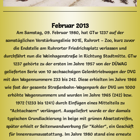
Februar 2013
Am Samstag, 09. Februar 1980, hat GTw 1237 auf der
samstäglichen Verstärkungslinie 901E, Ruhrort – Zoo, kurz zuvor
die Endstelle am Ruhrorter Friedrichsplatz verlassen und
durchfährt nun die Weinhagenstraße in Richtung Stadtmitte. GTw
1237 gehörte zu der ersten im Jahre 1957 von der DÜWAG
gelieferten Serie von 10 sechsachsigen Gelenktriebwagen der DVG
mit den Wagennummern 233 bis 242. Diese erhielten im Jahre 1966
wie fast der gesamte Straßenbahn-Wagenpark der DVG um 1000
erhöhte Wagennummern und wurden im Jahre 1965 (242) bzw.
1972 (1233 bis 1241) durch Einfügen eines Mittelteils zu
“Achtachsern“ verlängert. Ausgeliefert wurde er der damals
typischen Grundlackierung in beige mit grünen Absetzstreifen,
später erhielt er Seitenwandwerbung für “Kohler“, ein Geschäft
für Innenraumausstattung. Im Jahre 1980 stand eine erneute