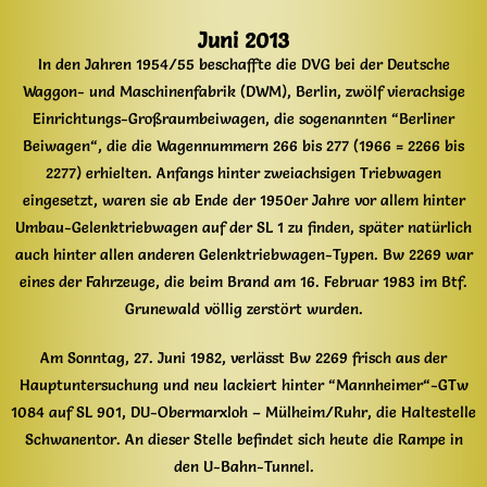
Juni 2013
In den Jahren 1954/55 beschaffte die DVG bei der Deutsche
Waggon- und Maschinenfabrik (DWM), Berlin, zwölf vierachsige
Einrichtungs-Großraumbeiwagen, die sogenannten “Berliner
Beiwagen“, die die Wagennummern 266 bis 277 (1966 = 2266 bis
2277) erhielten. Anfangs hinter zweiachsigen Triebwagen
eingesetzt, waren sie ab Ende der 1950er Jahre vor allem hinter
Umbau-Gelenktriebwagen auf der SL 1 zu finden, später natürlich
auch hinter allen anderen Gelenktriebwagen-Typen. Bw 2269 war
eines der Fahrzeuge, die beim Brand am 16. Februar 1983 im Btf.
Grunewald völlig zerstört wurden.
Am Sonntag, 27. Juni 1982, verlässt Bw 2269 frisch aus der
Hauptuntersuchung und neu lackiert hinter “Mannheimer“-GTw
1084 auf SL 901, DU-Obermarxloh – Mülheim/Ruhr, die Haltestelle
Schwanentor. An dieser Stelle befindet sich heute die Rampe in
den U-Bahn-Tunnel.