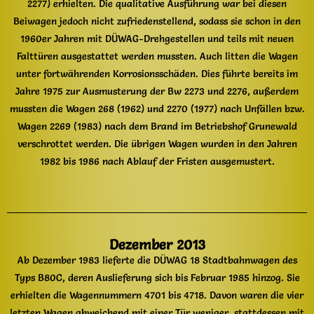
2277) erhielten. Die qualitative Ausführung war bei diesen
Beiwagen jedoch nicht zufriedenstellend, sodass sie schon in den
1960er Jahren mit DÜWAG-Drehgestellen und teils mit neuen
Falttüren ausgestattet werden mussten. Auch litten die Wagen
unter fortwährenden Korrosionsschäden. Dies führte bereits im
Jahre 1975 zur Ausmusterung der Bw 2273 und 2276, außerdem
mussten die Wagen 268 (1962) und 2270 (1977) nach Unfällen bzw.
Wagen 2269 (1983) nach dem Brand im Betriebshof Grunewald
verschrottet werden. Die übrigen Wagen wurden in den Jahren
1982 bis 1986 nach Ablauf der Fristen ausgemustert.
Dezember 2013
Ab Dezember 1983 lieferte die DÜWAG 18 Stadtbahnwagen des
Typs B80C, deren Auslieferung sich bis Februar 1985 hinzog. Sie
erhielten die Wagennummern 4701 bis 4718. Davon waren die vier
letzten Wagen abweichend mit einer Tür weniger, stattdessen mit