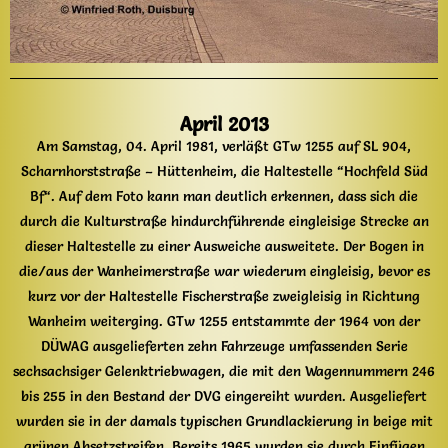
April 2013
Am Samstag, 04. April 1981, verläßt GTw 1255 auf SL 904,
Scharnhorststraße – Hüttenheim, die Haltestelle “Hochfeld Süd
Bf“. Auf dem Foto kann man deutlich erkennen, dass sich die
durch die Kulturstraße hindurchführende eingleisige Strecke an
dieser Haltestelle zu einer Ausweiche ausweitete. Der Bogen in
die/aus der Wanheimerstraße war wiederum eingleisig, bevor es
kurz vor der Haltestelle Fischerstraße zweigleisig in Richtung
Wanheim weiterging. GTw 1255 entstammte der 1964 von der
DÜWAG ausgelieferten zehn Fahrzeuge umfassenden Serie
sechsachsiger Gelenktriebwagen, die mit den Wagennummern 246
bis 255 in den Bestand der DVG eingereiht wurden. Ausgeliefert
wurden sie in der damals typischen Grundlackierung in beige mit
grünen Absetzstreifen. Bereits 1965 wurden sie durch Einfügen